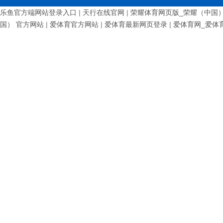
乐鱼官方端网站登录入口
|
天行在线官网
|
荣耀体育网页版_荣耀（中国
国） 官方网站
|
爱体育官方网站
|
爱体育最新网页登录
|
爱体育网_爱体