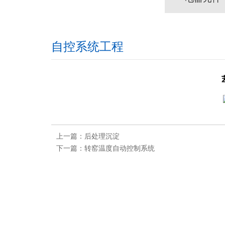
自控系统工程
上一篇：后处理沉淀
下一篇：转窑温度自动控制系统