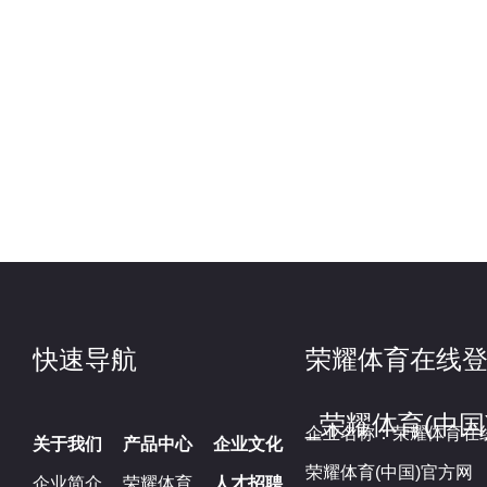
快速导航
荣耀体育在线
_荣耀体育(中国
企业名称：荣耀体育在
关于我们
产品中心
企业文化
荣耀体育(中国)官方网
企业简介
荣耀体育
人才招聘