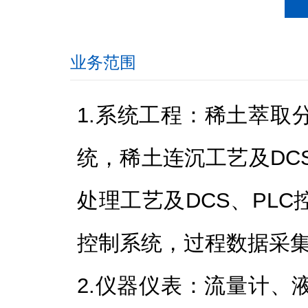
业务范围
1.系统工程：稀土萃取分
统，稀土连沉工艺及DCS
处理工艺及DCS、PL
控制系统，过程数据采集
2.仪器仪表：流量计、