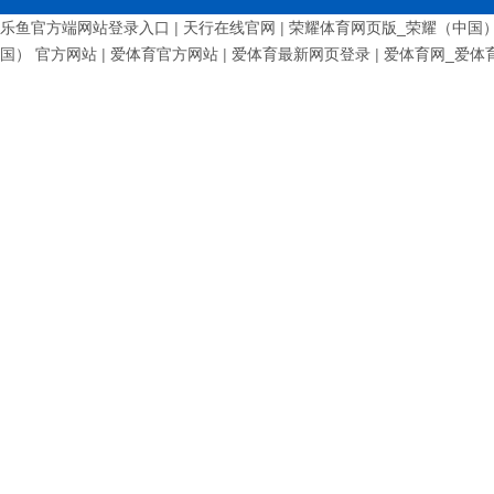
乐鱼官方端网站登录入口
|
天行在线官网
|
荣耀体育网页版_荣耀（中国
国） 官方网站
|
爱体育官方网站
|
爱体育最新网页登录
|
爱体育网_爱体