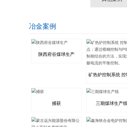
冶金案例
陕西府谷煤球生产
矿热炉控制系统 控
点：通过模糊控制与
捕获
三期煤球生产
控制相结合的方法
对电极电流的平衡