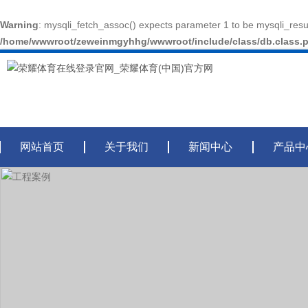
Warning
: mysqli_fetch_assoc() expects parameter 1 to be mysqli_resul
/home/wwwroot/zeweinmgyhhg/wwwroot/include/class/db.class.
网站首页
关于我们
新闻中心
产品中