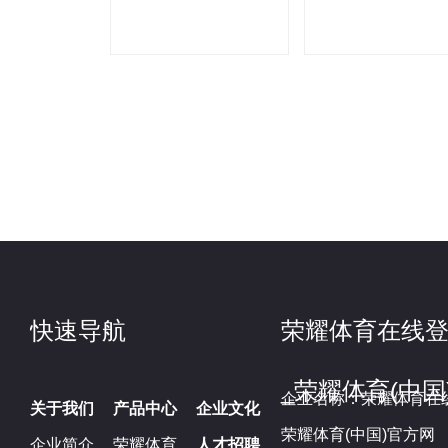
快速导航
荣耀体育在线
_荣耀体育(中国
企业名称：荣耀体育在
关于我们
产品中心
企业文化
荣耀体育(中国)官方网
企业简介
荣耀体育
人才招聘