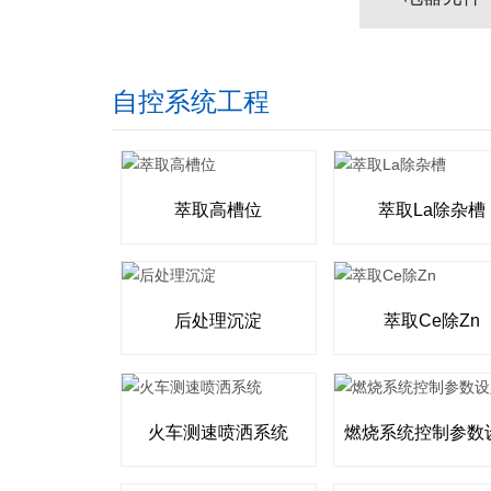
自控系统工程
萃取高槽位
萃取La除杂槽
后处理沉淀
萃取Ce除Zn
火车测速喷洒系统
燃烧系统控制参数