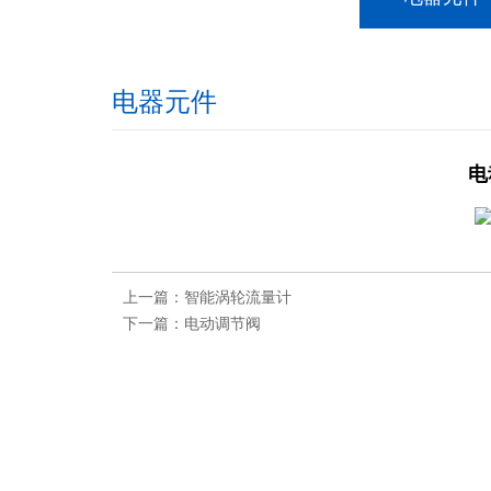
电器元件
电
上一篇：智能涡轮流量计
下一篇：电动调节阀