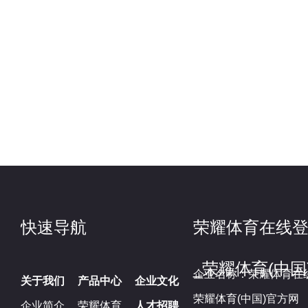
快速导航
荣耀体育在线
_荣耀体育(中国
企业名称：荣耀体育在
关于我们
产品中心
企业文化
荣耀体育(中国)官方网
企业简介
荣耀体育
人才招聘