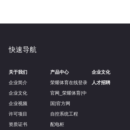
快速导航
关于我们
产品中心
企业文化
企业简介
荣耀体育在线登录
人才招聘
企业文化
官网_荣耀体育(中
企业视频
国)官方网
许可项目
自控系统工程
资质证书
配电柜