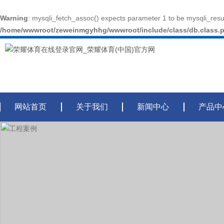
Warning
: mysqli_fetch_assoc() expects parameter 1 to be mysqli_resul
/home/wwwroot/zeweinmgyhhg/wwwroot/include/class/db.class.
网站首页
关于我们
新闻中心
产品中